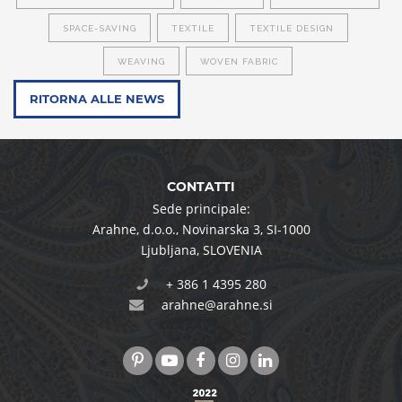
SPACE-SAVING
TEXTILE
TEXTILE DESIGN
WEAVING
WOVEN FABRIC
RITORNA ALLE NEWS
CONTATTI
Sede principale:
Arahne, d.o.o.
,
Novinarska 3
,
SI-1000
Ljubljana
,
SLOVENIA
+ 386 1 4395 280
arahne@arahne.si