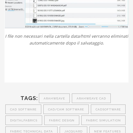
I file non necessari nella cartella data/html verranno eliminati
automaticamente dopo il salvataggio.
TAGS:
ARAHWEAVE
ARAHWEAVE CAD
CAD SOFTWARE
CAD/CAM SOFTWARE
CADSOFTWARE
DIGITALFABRICS
FABRIC DESIGN
FABRIC SIMULATION
FABRIC TECHNICAL DATA
JACQUARD
NEW FEATURES