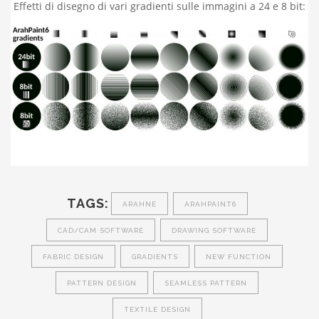
Effetti di disegno di vari gradienti sulle immagini a 24 e 8 bit:
TAGS:
ARAHNE
ARAHPAINT6
CAD/CAM SOFTWARE
DRAWING SOFTWARE
FABRIC DESIGN
GRADIENTS
NEW FUNCTION
PATTERN DESIGN
SEAMLESS PATTERN
TEXTILE DESIGN