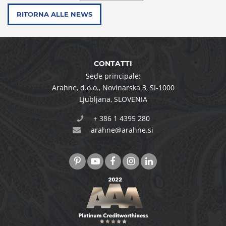
RITORNA ALLE NEWS
CONTATTI
Sede principale:
Arahne, d.o.o.
,
Novinarska 3
,
SI-1000
Ljubljana
,
SLOVENIA
+ 386 1 4395 280
arahne@arahne.si