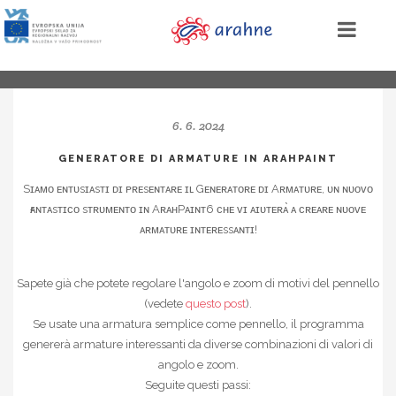
6. 6. 2024
GENERATORE DI ARMATURE IN ARAHPAINT
Sɪᴀᴍᴏ ᴇɴᴛᴜsɪᴀsᴛɪ ᴅɪ ᴘʀᴇsᴇɴᴛᴀʀᴇ ɪʟ Gᴇɴᴇʀᴀᴛᴏʀᴇ ᴅɪ Aʀᴍᴀᴛᴜʀᴇ, ᴜɴ ɴᴜᴏᴠᴏ
ғᴀɴᴛᴀsᴛɪᴄᴏ sᴛʀᴜᴍᴇɴᴛᴏ ɪɴ AʀᴀʜPᴀɪɴᴛ6 ᴄʜᴇ ᴠɪ ᴀɪᴜᴛᴇʀᴀ̀ ᴀ ᴄʀᴇᴀʀᴇ ɴᴜᴏᴠᴇ
ᴀʀᴍᴀᴛᴜʀᴇ ɪɴᴛᴇʀᴇssᴀɴᴛɪ!
Sapete già che potete regolare l'angolo e zoom di motivi del pennello
(vedete
questo post
).
Se usate una armatura semplice come pennello, il programma
genererà armature interessanti da diverse combinazioni di valori di
angolo e zoom.
Seguite questi passi: