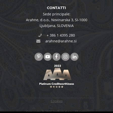
CONTATTI
Sede principale:
Arahne, d.o.o.
,
Novinarska 3
,
SI-1000
Ljubljana
,
SLOVENIA
+ 386 1 4395 280
arahne@arahne.si
Cookies
Copyright © 2026 Arahne d.o.o., All rights