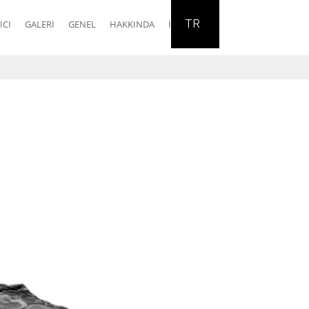
TR
ICI
GALERI
GENEL
HAKKINDA
İLETIŞIM