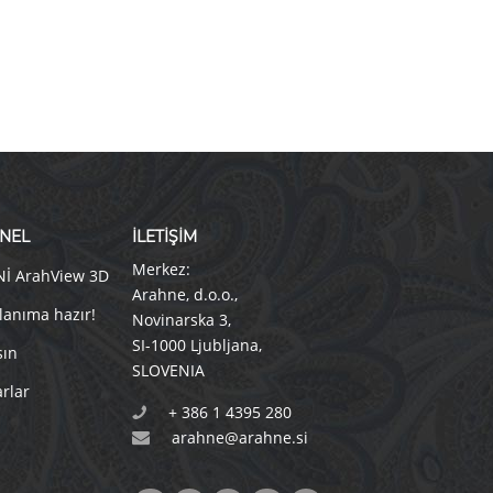
NEL
İLETİŞİM
Merkez:
Nİ ArahView 3D
Arahne, d.o.o.
,
lanıma hazır!
Novinarska 3
,
SI-1000 Ljubljana
,
sın
SLOVENIA
rlar
+ 386 1 4395 280
arahne@arahne.si