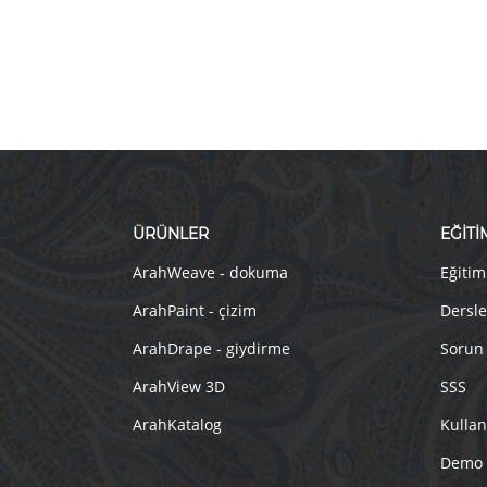
ÜRÜNLER
EĞİTİ
ArahWeave - dokuma
Eğitim
ArahPaint - çizim
Dersle
ArahDrape - giydirme
Sorun
ArahView 3D
SSS
ArahKatalog
Kullan
Demo