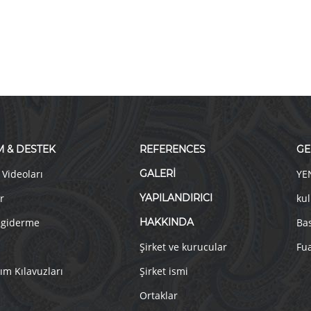
M & DESTEK
REFERENCES
GE
 Videoları
GALERİ
YE
r
YAPILANDIRICI
kul
 giderme
HAKKINDA
Ba
Şirket ve kurucular
Fua
ım Kılavuzları
Şirket ismi
Ortaklar