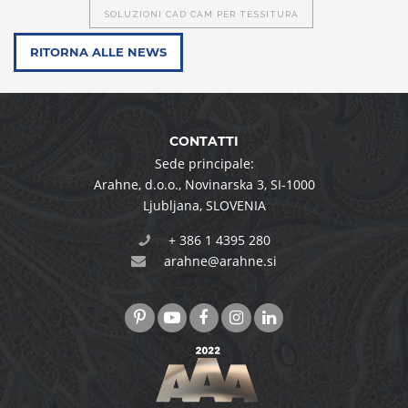
SOLUZIONI CAD CAM PER TESSITURA
RITORNA ALLE NEWS
CONTATTI
Sede principale:
Arahne, d.o.o.
,
Novinarska 3
,
SI-1000
Ljubljana
,
SLOVENIA
+ 386 1 4395 280
arahne@arahne.si