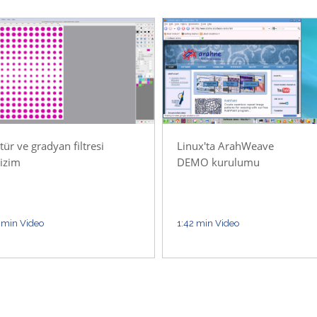
ür ve gradyan filtresi
Linux'ta ArahWeave
çizim
DEMO kurulumu
 min Video
1:42 min Video