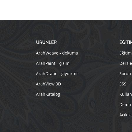
ÜRÜNLER
EĞİTİ
ArahWeave - dokuma
Eğitim
ArahPaint - çizim
Dersle
ArahDrape - giydirme
Sorun
ArahView 3D
SSS
ArahKatalog
Kullan
Demo
Açık k