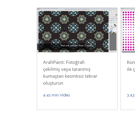
Kont
ArahPaint: Fotoğrafı
ile 
çekilmiş veya taranmış
kumaştan kesintisiz tekrar
oluşturun
4:41 min Video
3:43