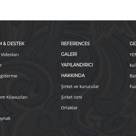
M & DESTEK
REFERENCES
GE
 Videoları
GALERİ
YE
r
YAPILANDIRICI
kul
 giderme
HAKKINDA
Ba
Şirket ve kurucular
Fua
ım Kılavuzları
Şirket ismi
Ortaklar
aynak