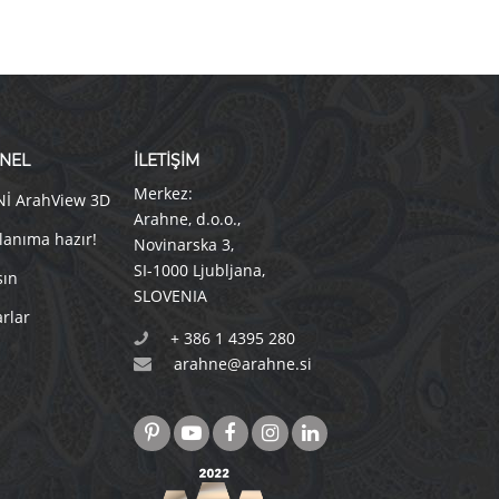
NEL
İLETİŞİM
Merkez:
Nİ ArahView 3D
Arahne, d.o.o.
,
lanıma hazır!
Novinarska 3
,
SI-1000 Ljubljana
,
sın
SLOVENIA
rlar
+ 386 1 4395 280
arahne@arahne.si