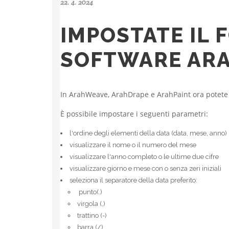
22. 4. 2024
IMPOSTATE IL 
SOFTWARE AR
In ArahWeave, ArahDrape e ArahPaint ora potete
È possibile impostare i seguenti parametri:
l'ordine degli elementi della data (data, mese, anno)
visualizzare il nome o il numero del mese
visualizzare l'anno completo o le ultime due cifre
visualizzare giorno e mese con o senza zeri iniziali
seleziona il separatore della data preferito:
punto(.)
virgola (,)
trattino (-)
barra (/)