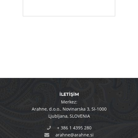
İLETİŞİM
Merkez:
Arahne, d.o.o.
,
Novinarska 3
,
SI-1000
Ljubljana
,
SLOVENIA
+ 386 1 4395 280
arahne@arahne.si